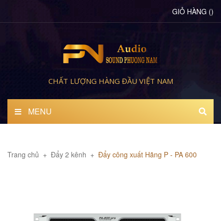
GIỎ HÀNG
(
)
CHẤT LƯỢNG HÀNG ĐẦU VIỆT NAM
MENU
Trang chủ
+
Đẩy 2 kênh
+
Đẩy công xuất Hãng P - PA 600