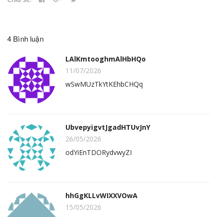
4 Bình luận
LAlKmtooghmAlHbHQo
11/07/2026
wSwMUzTkYtKEhbCHQq
UbvepyigvtJgadHTUvJnY
26/05/2026
odYiEnTDORydvwyZI
hhGgKLLvWIXXVOwA
15/05/2026