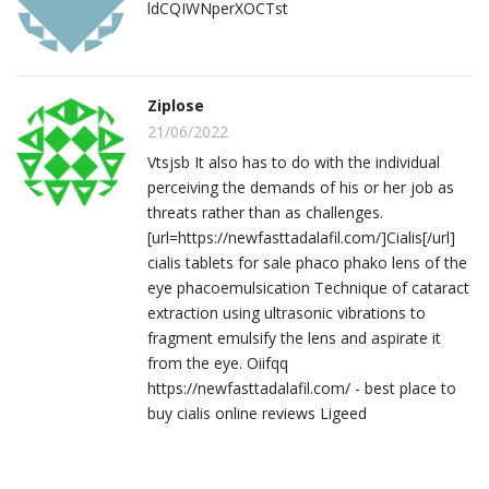
ldCQIWNperXOCTst
Ziplose
21/06/2022
Vtsjsb It also has to do with the individual
perceiving the demands of his or her job as
threats rather than as challenges.
[url=https://newfasttadalafil.com/]Cialis[/url]
cialis tablets for sale phaco phako lens of the
eye phacoemulsication Technique of cataract
extraction using ultrasonic vibrations to
fragment emulsify the lens and aspirate it
from the eye. Oiifqq
https://newfasttadalafil.com/ - best place to
buy cialis online reviews Ligeed