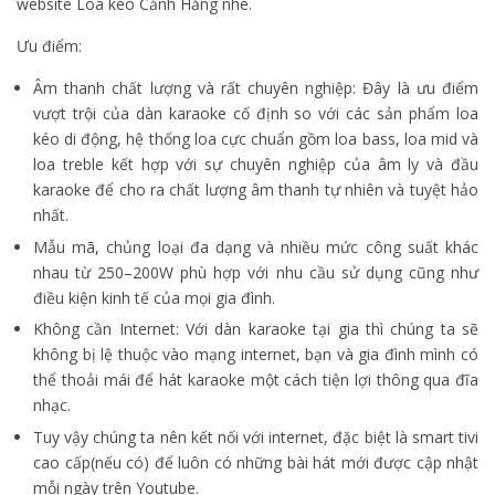
website Loa kéo Cảnh Hằng nhé.
Ưu điểm:
Âm thanh chất lượng và rất chuyên nghiệp: Đây là ưu điểm
vượt trội của dàn karaoke cố định so với các sản phẩm loa
kéo di động, hệ thống loa cực chuẩn gồm loa bass, loa mid và
loa treble kết hợp với sự chuyên nghiệp của âm ly và đầu
karaoke để cho ra chất lượng âm thanh tự nhiên và tuyệt hảo
nhất.
Mẫu mã, chủng loại đa dạng và nhiều mức công suất khác
nhau từ 250–200W phù hợp với nhu cầu sử dụng cũng như
điều kiện kinh tế của mọi gia đình.
Không cần Internet: Với dàn karaoke tại gia thì chúng ta sẽ
không bị lệ thuộc vào mạng internet, bạn và gia đình mình có
thể thoải mái để hát karaoke một cách tiện lợi thông qua đĩa
nhạc.
Tuy vậy chúng ta nên kết nối với internet, đặc biệt là smart tivi
cao cấp(nếu có) để luôn có những bài hát mới được cập nhật
mỗi ngày trên Youtube.