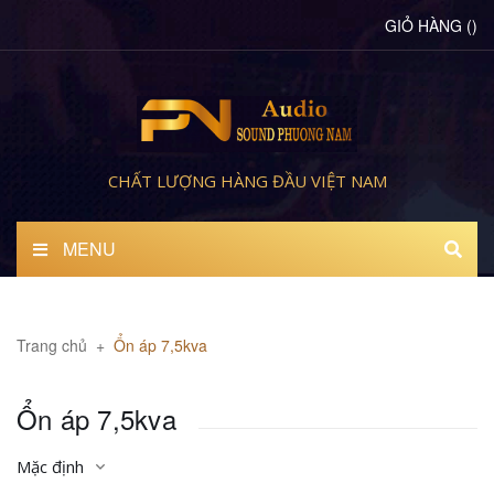
GIỎ HÀNG
(
)
CHẤT LƯỢNG HÀNG ĐẦU VIỆT NAM
MENU
Trang chủ
+
Ổn áp 7,5kva
Ổn áp 7,5kva
Mặc định