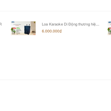
R
Loa Karaoke Di Động thương hiệu
MTA Pro Audio, model M-15AV
6.000.000₫