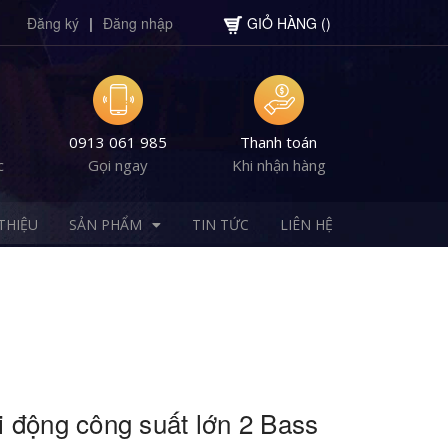
Đăng ký
|
Đăng nhập
GIỎ HÀNG
(
)
0913 061 985
Thanh toán
c
Gọi ngay
Khi nhận hàng
 THIỆU
SẢN PHẨM
TIN TỨC
LIÊN HỆ
i động công suất lớn 2 Bass