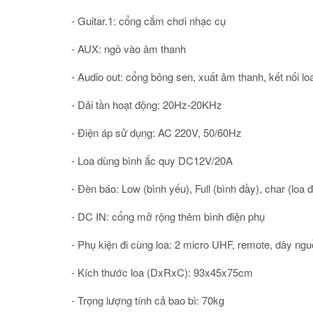
- Guitar.1: cổng cắm chơi nhạc cụ
- AUX: ngõ vào âm thanh
- Audio out: cổng bông sen, xuất âm thanh, kết nối l
- Dải tần hoạt động: 20Hz-20KHz
- Điện áp sử dụng: AC 220V, 50/60Hz
- Loa dùng bình ắc quy DC12V/20A
- Đèn báo: Low (bình yếu), Full (bình đầy), char (loa 
- DC IN: cổng mở rộng thêm bình điện phụ
- Phụ kiện đi cùng loa: 2 micro UHF, remote, dây ng
- Kích thước loa (DxRxC): 93x45x75cm
- Trọng lượng tính cả bao bì: 70kg