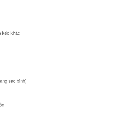
oa kéo khác
đang sạc bình)
uồn