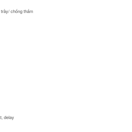
 trầy/ chống thấm
t, delay