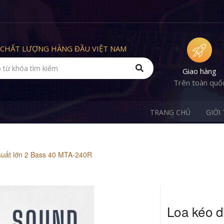
CHẤT LƯỢNG HÀNG ĐẦU VIỆT NAM
Giao hàng
Trên toàn quố
TRANG CHỦ
GIỚI
suất lớn 2 Bass 40 MTA-240R
Loa kéo d