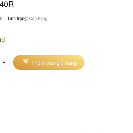
240R
th
Tình trạng:
Còn hàng
0₫
Thêm vào giỏ hàng
+