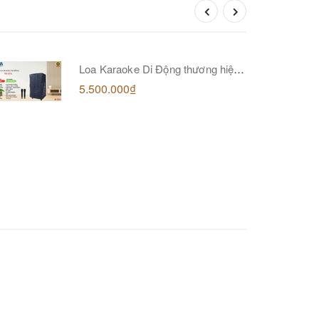
Loa Karaoke Di Động thương hiệu
MTA, model M-15A
5.500.000₫