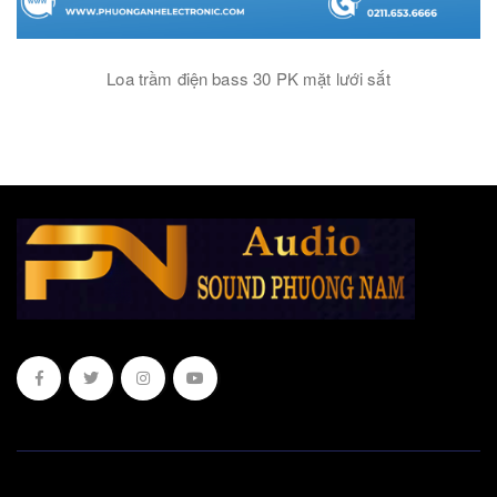
Loa trầm điện bass 30 PK mặt lưới sắt