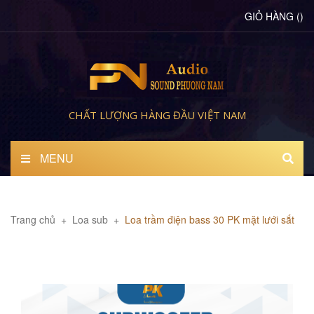
GIỎ HÀNG
(
)
CHẤT LƯỢNG HÀNG ĐẦU VIỆT NAM
MENU
Trang chủ
+
Loa sub
+
Loa trầm điện bass 30 PK mặt lưới sắt