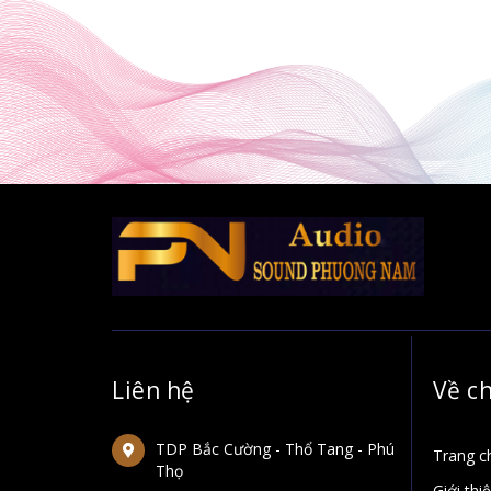
Liên hệ
Về c
TDP Bắc Cường - Thổ Tang - Phú
Trang c
Thọ
Giới thi