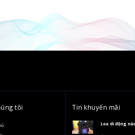
húng tôi
Tin khuyến mãi
Loa di động nào
hủ
ệu