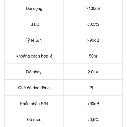
Dải động
>100dB
T.H.D
<0,5%
Tỷ lệ S/N
>90dB
Khoảng cách hợp lệ
50m
Độ nhạy
2.0uV
Chế độ dao động
PLL
Khẩu phần S/N
>90dB
Độ méo
<0,5%