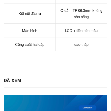
Ổ cắm TRS6.3mm không
Kết nối đầu ra
cân bằng
Màn hình
LCD + đèn nền màu
Công suất hai cấp
cao-thấp
ĐÃ XEM