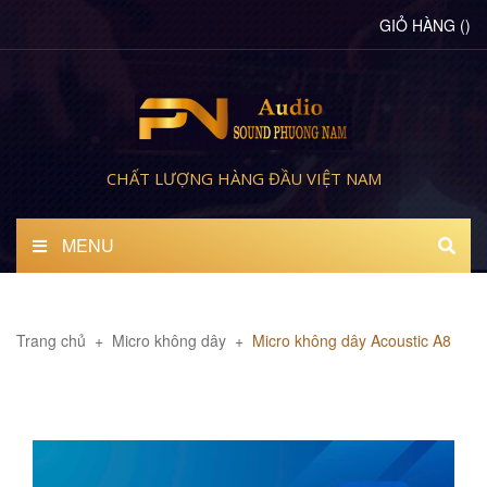
GIỎ HÀNG
(
)
CHẤT LƯỢNG HÀNG ĐẦU VIỆT NAM
MENU
Trang chủ
+
Micro không dây
+
Micro không dây Acoustic A8