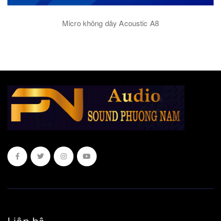
Micro không dây Acoustic A8